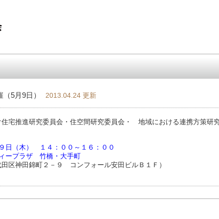
催（5月9日）
2013.04.24 更新
け住宅推進研究委員会・住空間研究委員会・ 地域における連携方策研
月９日（木） １４：００～１６：００
ティープラザ 竹橋・大手町
田区神田錦町２－９ コンフォール安田ビルＢ１Ｆ）