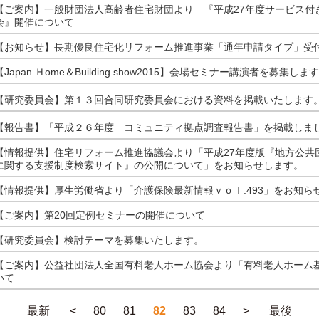
【ご案内】一般財団法人高齢者住宅財団より 『平成27年度サービス付
会』開催について
【お知らせ】長期優良住宅化リフォーム推進事業「通年申請タイプ」受
【Japan Ｈome＆Building show2015】会場セミナー講演者を募集しま
【研究委員会】第１３回合同研究委員会における資料を掲載いたします
【報告書】「平成２６年度 コミュニティ拠点調査報告書」を掲載しま
【情報提供】住宅リフォーム推進協議会より「平成27年度版『地方公共
に関する支援制度検索サイト』の公開について」をお知らせします。
【情報提供】厚生労働省より「介護保険最新情報ｖｏｌ.493」をお知ら
【ご案内】第20回定例セミナーの開催について
【研究委員会】検討テーマを募集いたします。
【ご案内】公益社団法人全国有料老人ホーム協会より「有料老人ホーム
いて
最新
<
80
81
82
83
84
>
最後